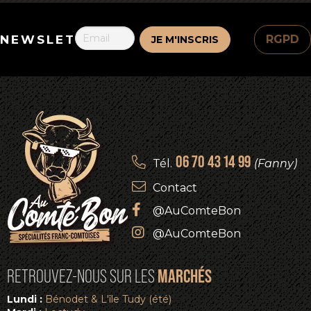
NEWSLETTER
RGPD
06 70 43 14 99
Tél.
(Fanny)
Contact
@AuComteBon
@AuComteBon
MARCHÉS
RETROUVEZ-NOUS SUR LES
Lundi :
Bénodet & L'île Tudy (été)