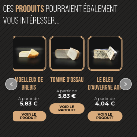
CES
PRODUITS
POURRAIENT ÉGALEMENT
VOUS INTÉRESSER…
X DE
TOMME D’OSSAU
LE BLEU
TOMME AFFINÉE
A
S
D’AUVERGNE AOP
DE BREBIS DU
F
A partir de
LARZAC
5,83
€
 de
A partir de
€
4,04
€
A partir de
VOIR LE
PRODUIT
5,83
€
E
VOIR LE
IT
PRODUIT
VOIR LE
PRODUIT