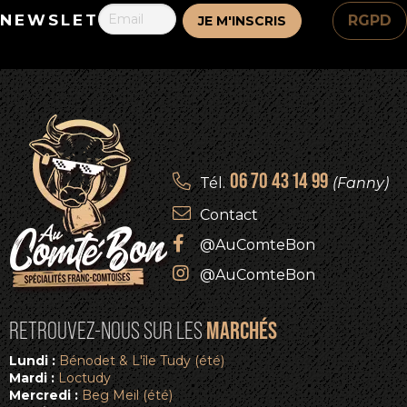
NEWSLETTER
RGPD
06 70 43 14 99
Tél.
(Fanny)
Contact
@AuComteBon
@AuComteBon
MARCHÉS
RETROUVEZ-NOUS SUR LES
Lundi :
Bénodet & L'île Tudy (été)
Mardi :
Loctudy
Mercredi :
Beg Meil (été)