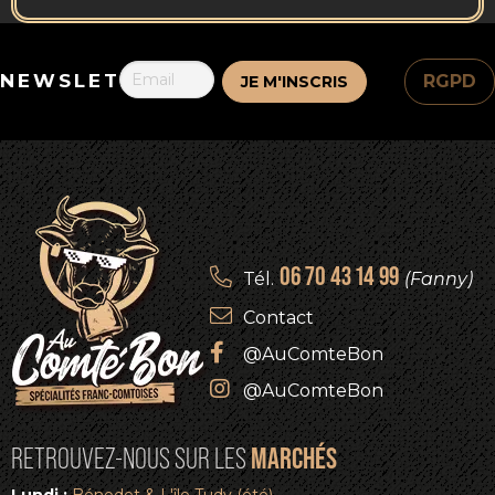
NEWSLETTER
RGPD
06 70 43 14 99
Tél.
(Fanny)
Contact
@AuComteBon
@AuComteBon
MARCHÉS
RETROUVEZ-NOUS SUR LES
Lundi :
Bénodet & L'île Tudy (été)