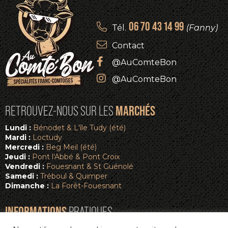
06 70 43 14 99
Tél.
(Fanny)
Contact
@AuComteBon
@AuComteBon
MARCHÉS
RETROUVEZ-NOUS SUR LES
Lundi :
Bénodet & L'île Tudy (été)
Mardi :
Loctudy
Mercredi :
Beg Meil (été)
Jeudi :
Pont l'Abbé & Pont Croix
Vendredi :
Fouesnant & St Guénolé
Samedi :
Tréboul & Quimper
Dimanche :
La Forêt-Fouesnant
INFORMATIONS
PRATIQUES