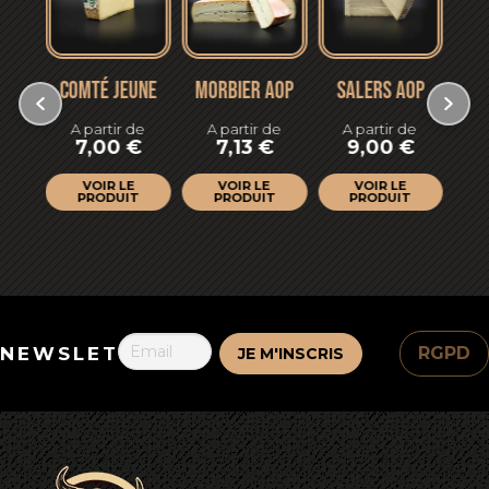
DE
COMTÉ JEUNE
MORBIER AOP
SALERS AOP
A
FE
A partir de
A partir de
A partir de
IGP
7,00
€
7,13
€
9,00
€
A
de
VOIR LE
VOIR LE
VOIR LE
€
PRODUIT
PRODUIT
PRODUIT
T
NEWSLETTER
RGPD