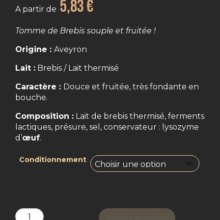
5,83
€
A partir de
Tomme de Brebis souple et fruitée !
Origine :
Aveyron
Lait :
Brebis / Lait thermisé
Caractère :
Douce et fruitée, très fondante en
bouche.
Composition :
Lait de brebis thermisé, ferments
lactiques, présure, sel, conservateur : lysozyme
d’
œuf
.
Conditionnement
Ajouter au panier