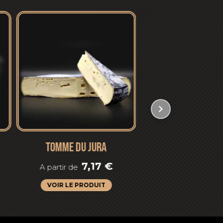
TOMME DU JURA
LE BLEU DE GEX
7,17
€
4,
A partir de
A partir de
VOIR LE PRODUIT
VOIR LE PRODU