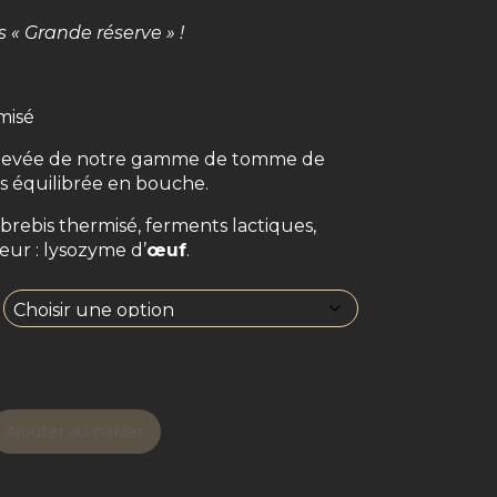
 « Grande réserve » !
misé
elevée de notre gamme de tomme de
ès équilibrée en bouche.
 brebis thermisé, ferments lactiques,
eur : lysozyme d’
œuf
.
Ajouter au panier