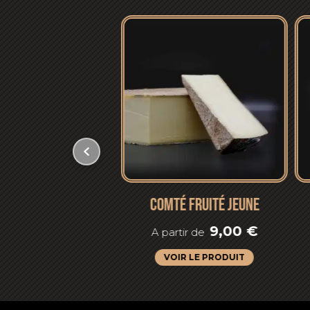
EAUFORT AOP
COMTÉ FRUITÉ JEUNE
7,48
€
9,00
€
rtir de
A partir de
OIR LE PRODUIT
VOIR LE PRODUIT