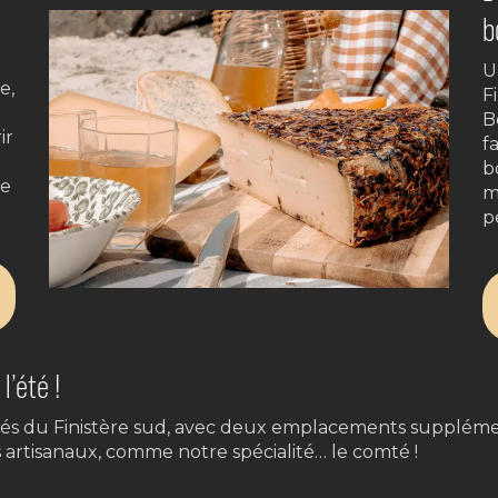
b
U
e,
F
B
ir
f
b
ne
m
p
l’été !
és du Finistère sud, avec deux emplacements supplément
 artisanaux, comme notre spécialité… le comté !