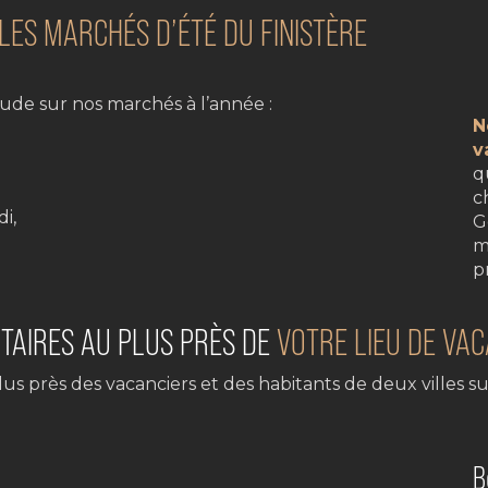
LES MARCHÉS D’ÉTÉ DU FINISTÈRE
ude sur nos marchés à l’année :
N
v
q
c
i,
G
m
p
TAIRES AU PLUS PRÈS DE
VOTRE LIEU DE VA
lus près des vacanciers et des habitants de deux villes s
B