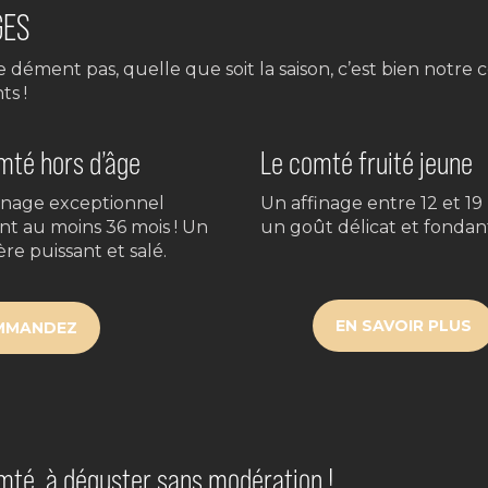
GES
se dément pas, quelle que soit la saison, c’est bien notr
ts !
mté hors d’âge
Le comté fruité jeune
inage exceptionnel
Un affinage entre 12 et 19 
t au moins 36 mois ! Un
un goût délicat et fondan
re puissant et salé.
EN SAVOIR PLUS
MMANDEZ
mté, à déguster sans modération !