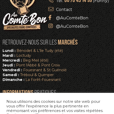
Tél.
(Fanny)
Contact
@AuComteBon
@AuComteBon
MARCHÉS
RETROUVEZ-NOUS SUR LES
Lundi :
Bénodet & L'île Tudy (été)
Mardi :
Loctudy
Mercredi :
Beg Meil (été)
Jeudi :
Pont l'Abbé & Pont Croix
Vendredi :
Fouesnant & St Guénolé
Samedi :
Tréboul & Quimper
Dimanche :
La Forêt-Fouesnant
INFORMATIONS
PRATIQUES
Nous utilisons des cookies sur notre site web pour
La boutique
vous offrir l'expérience la plus pertinente en
Mon compte
mémorisant vos préférences et vos visites répétées.