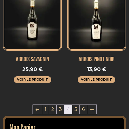
ARBOIS SAVAGNIN
ARBOIS PINOT NOIR
25,90
€
13,90
€
VOIR LE PRODUIT
VOIR LE PRODUIT
←
1
2
3
4
5
6
→
Mon Panier